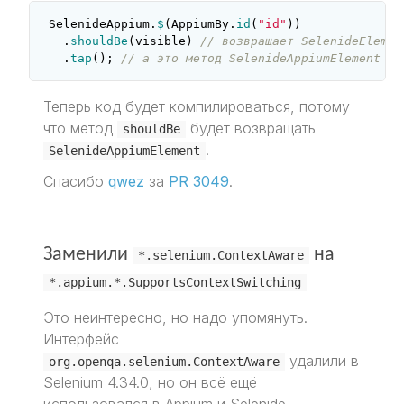
SelenideAppium
.
$
(
AppiumBy
.
id
(
"id"
))
.
shouldBe
(
visible
)
// возвращает SelenideElemen
.
tap
();
// а это метод SelenideAppiumElement
Теперь код будет компилироваться, потому
что метод
будет возвращать
shouldBe
.
SelenideAppiumElement
Спасибо
qwez
за
PR 3049
.
Заменили
на
*.selenium.ContextAware
*.appium.*.SupportsContextSwitching
Это неинтересно, но надо упомянуть.
Интерфейс
удалили в
org.openqa.selenium.ContextAware
Selenium 4.34.0, но он всё ещё