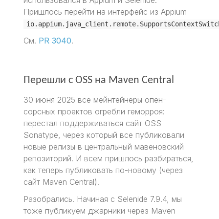
использовался в Appium и Selenide.
Пришлось перейти на интерфейс из Appium
io.appium.java_client.remote.SupportsContextSwitc
См.
PR 3040
.
Перешли с OSS на Maven Central
30 июня 2025 все мейнтейнеры опен-
сорсных проектов огребли геморроя:
перестал поддерживаться сайт OSS
Sonatype, через который все публиковали
новые релизы в центральный мавеновский
репозиторий. И всем пришлось разбираться,
как теперь публиковать по-новому (через
сайт Maven Central).
Разобрались. Начиная с Selenide 7.9.4, мы
тоже публикуем джарники через Maven