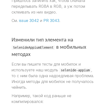
Пришлось запилить хак, чтобы сначала
переделывать RGBA в RGB, а уж потом
склеивать из них видео.
См.
issue 3042
и
PR 3043
.
Изменили тип элемента на
в мобильных
SelenideAppiumElement
методах
Если вы пишете тесты для мобилок и
используете наш модуль
,
selenide-appium
то с ним была одна надоедливая проблема.
Иногда методы для мобилок не получалось
чейнить.
Например, такой код раньше не
компилировался: