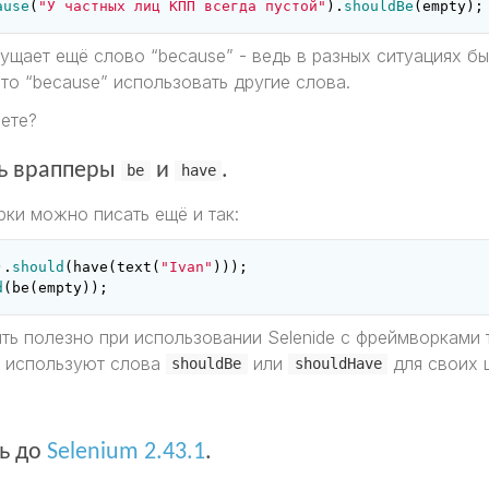
ause
(
"У частных лиц КПП всегда пустой"
).
shouldBe
(
empty
);
мущает ещё слово “because” - ведь в разных ситуациях б
то “because” использовать другие слова.
аете?
ь врапперы
и
.
be
have
рки можно писать ещё и так:
).
should
(
have
(
text
(
"Ivan"
)));
d
(
be
(
empty
));
ть полезно при использовании Selenide с фреймворками 
е используют слова
или
для своих 
shouldBe
shouldHave
ь до
Selenium 2.43.1
.