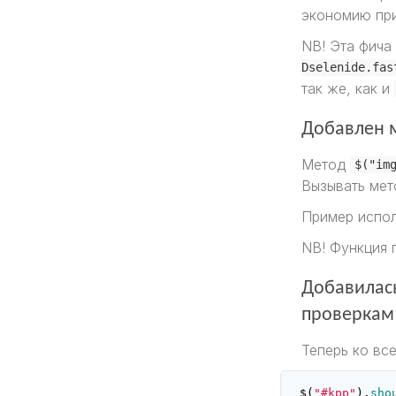
экономию при
NB! Эта фича
Dselenide.fas
так же, как и
Добавлен 
Метод
$("im
Вызывать мет
Пример испол
NB! Функция п
Добавилас
проверкам (
Теперь ко вс
$
(
"#kpp"
).
sho