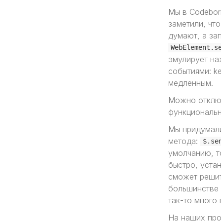
Мы в Codebor
заметили, что
думают, а за
WebElement.s
эмулирует на
событиями: k
медленным.
Можно отключ
функционально
Мы придумали
метода:
$.se
умолчанию, т
быстро, устан
сможет решит
большинстве
так-то много
На наших про