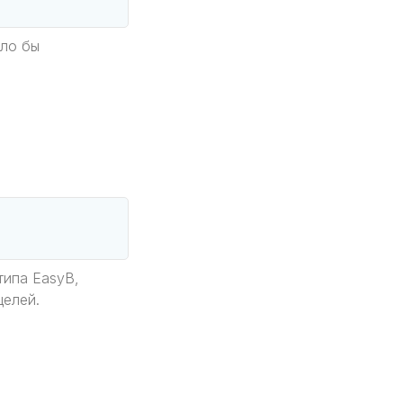
ыло бы
типа EasyB,
целей.