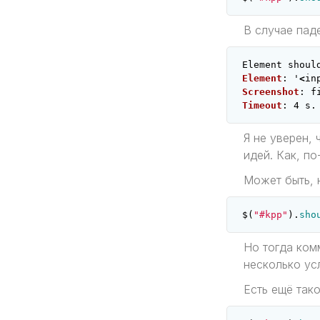
В случае пад
Element
shoul
Element
:
'
<
in
Screenshot
:
f
Timeout
:
4
s
.
Я не уверен,
идей. Как, п
Может быть, 
$
(
"#kpp"
).
sho
Но тогда ком
несколько ус
Есть ещё тако