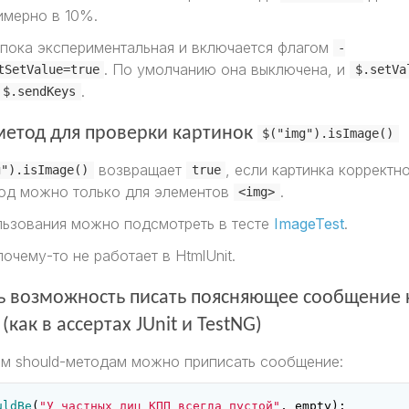
мерно в 10%.
 пока экспериментальная и включается флагом
-
. По умолчанию она выключена, и
tSetValue=true
$.setVa
.
$.sendKeys
метод для проверки картинок
$("img").isImage()
возвращает
, если картинка корректно
g").isImage()
true
од можно только для элементов
.
<img>
ьзования можно подсмотреть в тесте
ImageTest
.
очему-то не работает в HtmlUnit.
ь возможность писать поясняющее сообщение 
как в ассертах JUnit и TestNG)
ем should-методам можно приписать сообщение:
uldBe
(
"У частных лиц КПП всегда пустой"
,
empty
);