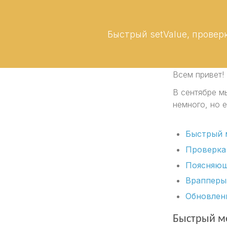
Быстрый setValue, провер
Всем привет!
В сентябре мы
немного, но 
Быстрый
Проверка
Поясняющ
Враппер
Обновлени
Быстрый ме