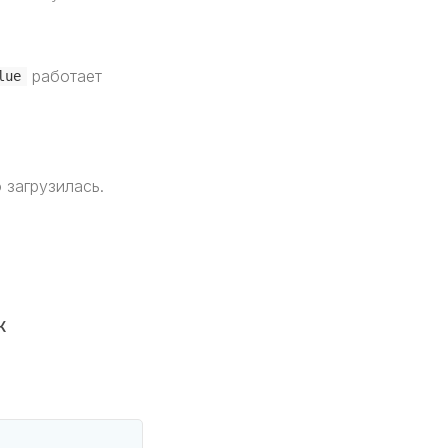
работает
lue
 загрузилась.
к