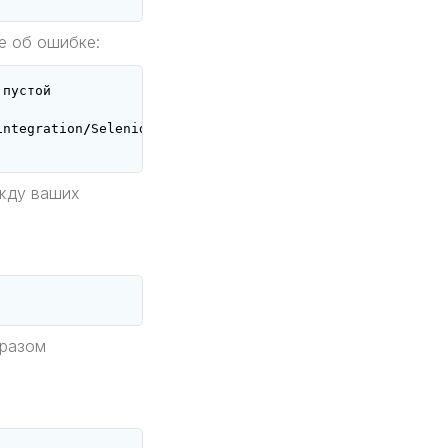
е об ошибке:
пустой
integration
/
SelenideMethodsTest
/
waitUntilMethodMayContai
 жду ваших
 разом