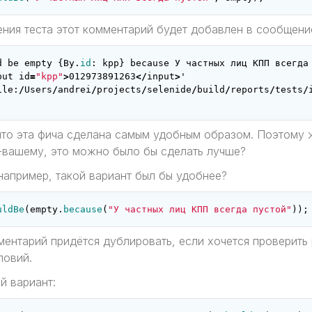
ения теста этот комментарий будет добавлен в сообщени
d
be
empty
{
By
.
id
:
kpp
}
because
У
частных
лиц
КПП
всегда
put
id
=
"kpp"
>
012973891263
</
input
>
'
ile
:
/
Users
/
andrei
/
projects
/
selenide
/
build
/
reports
/
tests
/
 что эта фича сделана самым удобным образом. Поэтому
о-вашему, это можно было бы сделать лучше?
например, такой вариант был бы удобнее?
uldBe
(
empty
.
because
(
"У частных лиц КПП всегда пустой"
));
ментарий придётся дублировать, если хочется проверить
ловий.
й вариант: