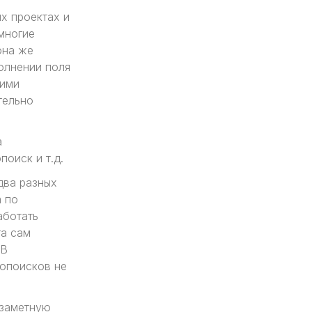
х проектах и
 многие
она же
полнении поля
щими
тельно
а
поиск и т.д.
два разных
m по
аботать
та сам
 В
топоисков не
заметную