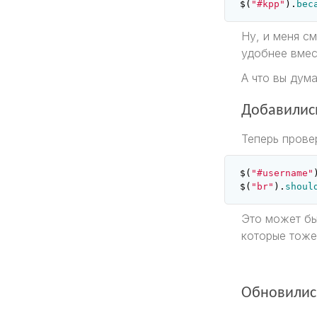
$
(
"#kpp"
).
bec
Ну, и меня с
удобнее вмес
А что вы дум
Добавилис
Теперь прове
$
(
"#username"
$
(
"br"
).
shoul
Это может бы
которые тож
Обновилис