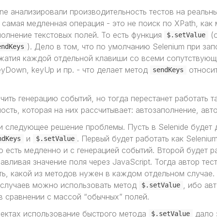
ne анализировали производительность тестов на реальны
 самая медленная операция - это не поиск по XPath, как
полнение текстовых полей. То есть функция
(
$.setValue
). Дело в том, что по умолчанию Selenium при за
endKeys
жатия каждой отдельной клавиши со всеми сопутствую
eyDown, keyUp и пр. - что делает метод
относи
sendKeys
ить генерацию событий, но тогда перестанет работать т
сть, которая на них рассчитывает: автозаполнение, авто
 следующее решение проблемы. Пусть в Selenide будет 
и
. Первый будет работать как Seleniu
ndKeys
$.setValue
о есть медленно и с генерацией событий. Второй будет р
авливая значение поля через JavaScript. Тогда автор тес
ь, какой из методов нужен в каждом отдельном случае.
 случаев можно использовать метод
, ибо ав
$.setValue
 в сравнении с массой “обычных” полей.
ектах использование быстрого метода
дало 
$.setValue