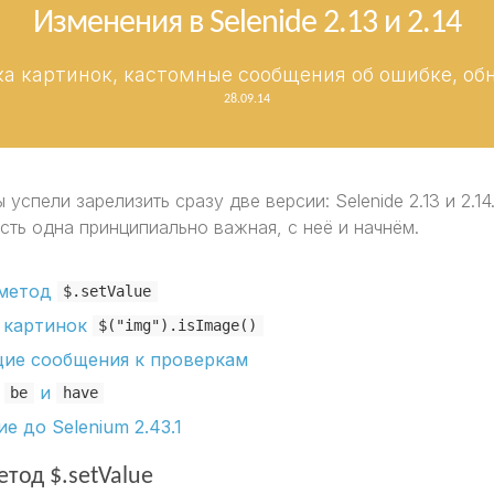
Изменения в Selenide 2.13 и 2.14
ка картинок, кастомные сообщения об ошибке, обно
28.09.14
 успели зарелизить сразу две версии: Selenide 2.13 и 2.1
есть одна принципиально важная, с неё и начнём.
 метод
$.setValue
 картинок
$("img").isImage()
ие сообщения к проверкам
ы
и
be
have
е до Selenium 2.43.1
тод $.setValue